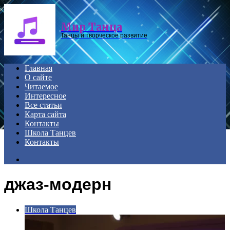
Menu
Мир Танца
Танцы и творческое развитие
Главная
О сайте
Читаемое
Интересное
Все статьи
Карта сайта
Контакты
Школа Танцев
Контакты
Search
for
джаз-модерн
Школа Танцев