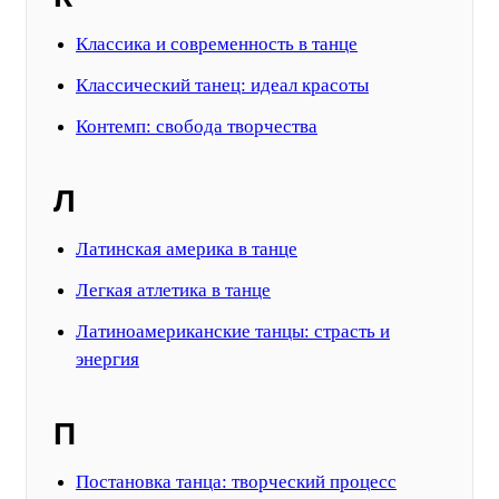
Классика и современность в танце
Классический танец: идеал красоты
Контемп: свобода творчества
Л
Латинская америка в танце
Легкая атлетика в танце
Латиноамериканские танцы: страсть и
энергия
П
Постановка танца: творческий процесс