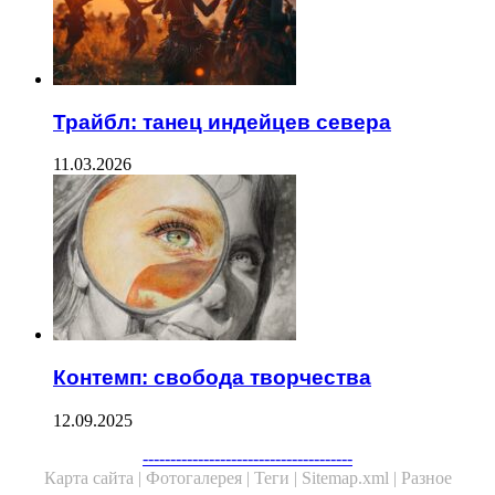
Трайбл: танец индейцев севера
11.03.2026
Контемп: свобода творчества
12.09.2025
--------------------------------------
Карта сайта |
Фотогалерея |
Теги |
Sitemap.xml |
Разное