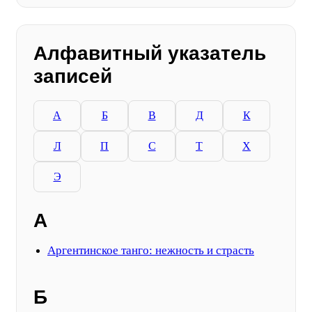
Алфавитный указатель
записей
А
Б
В
Д
К
Л
П
С
Т
Х
Э
А
Аргентинское танго: нежность и страсть
Б