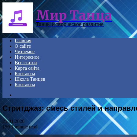
Menu
Мир Танца
Танцы и творческое развитие
Главная
О сайте
Читаемое
Интересное
Все статьи
Карта сайта
Контакты
Школа Танцев
Контакты
Search
for
Стритджаз: смесь стилей и направл
21.01.2026
159
1 minute read