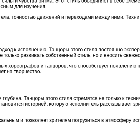
, силы и чувства ритма. Этот стиль объединяет в себе эле
есным для изучения.
тела, точностью движений и переходами между ними. Техни
одход к исполнению. Танцоры этого стиля постоянно экспе
е только развивать собственный стиль, но и вносить свежес
ных хореографов и танцоров, что способствует появлению 
ет на творчество.
глубина. Танцоры этого стиля стремятся не только к техни
становится историей, которую исполнитель рассказывает з
альным и позволяет зрителям погрузиться в атмосферу исп