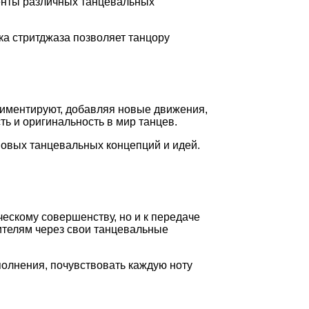
менты различных танцевальных
ка стритджаза позволяет танцору
риментируют, добавляя новые движения,
ть и оригинальность в мир танцев.
новых танцевальных концепций и идей.
ческому совершенству, но и к передаче
рителям через свои танцевальные
олнения, почувствовать каждую ноту