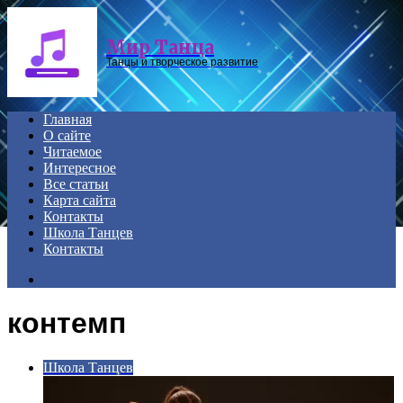
Menu
Мир Танца
Танцы и творческое развитие
Главная
О сайте
Читаемое
Интересное
Все статьи
Карта сайта
Контакты
Школа Танцев
Контакты
Search
for
контемп
Школа Танцев